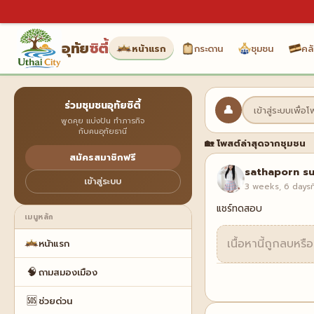
อุทัย
ซิตี้
หน้าแรก
กระดาน
ชุมชน
คลั
ร่วมชุมชนอุทัยซิตี้
👤
เข้าสู่ระบบเพื่อ
พูดคุย แบ่งปัน ทำภารกิจ
กับคนอุทัยธานี
กระดาน
ทั้งหมด
🛕 ไป
🏡 โพสต์ล่าสุดจากชุมชน
สมัครสมาชิกฟรี
sathaporn su
เข้าสู่ระบบ
3 weeks, 6 daysที
แชร์ทดสอบ
เมนูหลัก
เนื้อหานี้ถูกลบหรื
หน้าแรก
🧠
ถามสมองเมือง
🆘
ช่วยด่วน