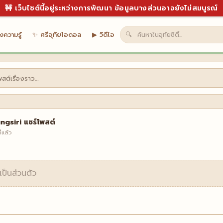
🚧 เว็บไซต์นี้อยู่ระหว่างการพัฒนา ข้อมูลบางส่วนอาจยังไม่สมบูรณ์
งความรู้
✨ ศรีอุทัยไอดอล
▶ วิดีโอ
🔍
โพสต์เรื่องราว…
เอาบุญ
🗺️ เที่ยวอุทัย
🍜 เปิปข้าว
🏠 บ้านถิ่น
ดูทั้งหมด →
ngsiri
แชร์โพสต์
่แล้ว
อเป็นส่วนตัว