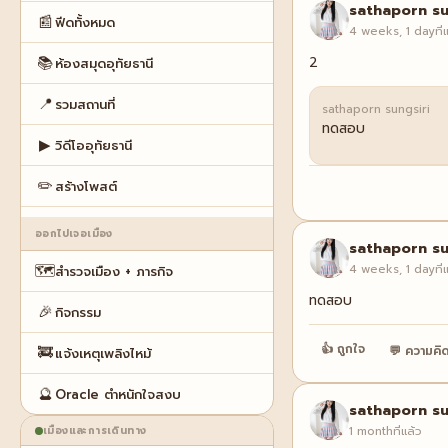
sathaporn su
📰
ฟีดทั้งหมด
4 weeks, 1 dayที่แ
📚
2
ห้องสมุดอุทัยธานี
📍
รวมสถานที่
sathaporn sungsiri
ทดสอบ
▶
วิดีโออุทัยธานี
✏️
สร้างโพสต์
ออกไปเจอเมือง
sathaporn su
🗺️
4 weeks, 1 dayที่แ
สำรวจเมือง + ภารกิจ
ทดสอบ
🎉
กิจกรรม
👍 ถูกใจ
💬 ความคิด
🚒
แจ้งเหตุเพลิงไหม้
🔮
Oracle ตำหนักใจสงบ
sathaporn su
1 monthที่แล้ว
เมืองและการเดินทาง