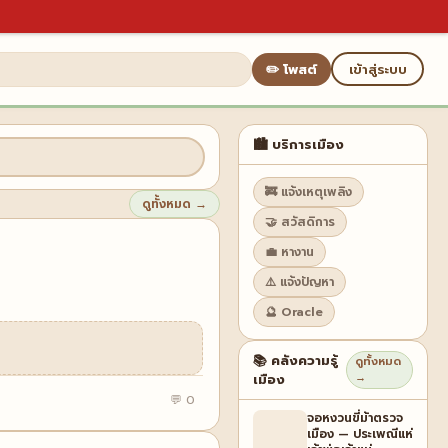
✏️ โพสต์
เข้าสู่ระบบ
🏙️ บริการเมือง
🚒 แจ้งเหตุเพลิง
ดูทั้งหมด →
🤝 สวัสดิการ
💼 หางาน
⚠️ แจ้งปัญหา
🔮 Oracle
📚 คลังความรู้
ดูทั้งหมด
→
เมือง
💬 0
จอหงวนขี่ม้าตรวจ
เมือง — ประเพณีแห่