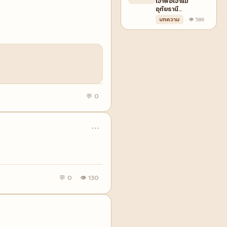
เจ้าพ่อเจ้าแม่
อุทัยธานี…
บทความ
· 👁 586
💬 0
⋯
💬 0
👁 130