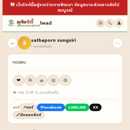
🚧 เว็บไซต์นี้อยู่ระหว่างการพัฒนา ข้อมูลบางส่วนอาจยังไม่
สมบูรณ์
อุทัย
ซิตี้
โพสต์
🆘
🔍
👤
ชุมชนของคนอุทัยธานี
sathaporn sungsiri
S
⋯
←
1 monthที่แล้ว
ทดสอบ
❤️
👍
🙏
😮
😢
👁 146 วิว
💬 0 ความคิดเห็น
↗
แชร์
f
Facebook
LINE
LINE
X
X
แชร์
🔗
คัดลอกลิงก์