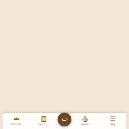
☰
✏️
หน้าแรก
เมนู
กระดาน
ชุมชน