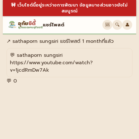
🚧 เว็บไซต์นี้อยู่ระหว่างการพัฒนา ข้อมูลบางส่วนอาจยังไม่
สมบูรณ์
อุทัย
ซิตี้
แชร์โพสต์
🆘
🔍
👤
ชุมชนของคนอุทัยธานี
↗
sathaporn sungsiri
แชร์โพสต์
1 monthที่แล้ว
💬
sathaporn sungsiri
https://www.youtube.com/watch?
v=1jcdRmDw7Ak
💬 0