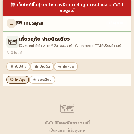
🚧 เว็บไซต์นี้อยู่ระหว่างการพัฒนา ข้อมูลบางส่วนอาจยังไม่
สมบูรณ์
←
🗺️ เที่ยวอุทัย
เข้าสู่ระบบ
เที่ยวอุทัย ง่ายนิดเดียว
🗺️
รีวิวสถานที่ ที่เที่ยว คาเฟ่ วัด ธรรมชาติ เส้นทาง และทุกที่ที่น่าไปในอุทัยธานี
📝 0 โพสต์
🍜 เปิปข้าว
🏠 บ้านถิ่น
🚗 ล้อหมุน
🕐 ใหม่สุด
🔥 ยอดนิยม
🗺️
ยังไม่มีโพสต์ในกระดานนี้
เป็นคนแรกที่เริ่มพูดคุย