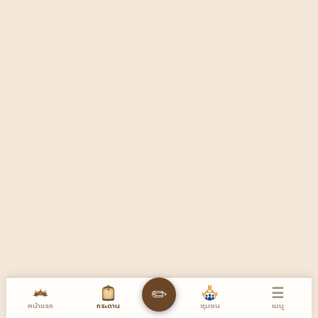
☰
✏️
หน้าแรก
เมนู
กระดาน
ชุมชน