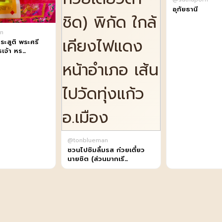
อุทัยธานี
n
ระสูติ พระศรี
ธเจ้า หร…
@tonblueman
ชวนไปชิมลิ้มรส ก๋วยเตี๋ยว
นายชิต (ส่วนมากเรี…