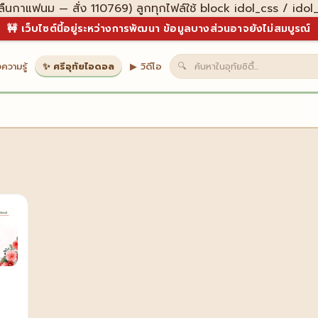
ืนกาแฟนม — สั่ง 110769) ลูกทุกไฟล์ใช้ block idol_css / idol
🚧 เว็บไซต์นี้อยู่ระหว่างการพัฒนา ข้อมูลบางส่วนอาจยังไม่สมบูรณ์
ความรู้
✨ ศรีอุทัยไอดอล
▶ วิดีโอ
🔍