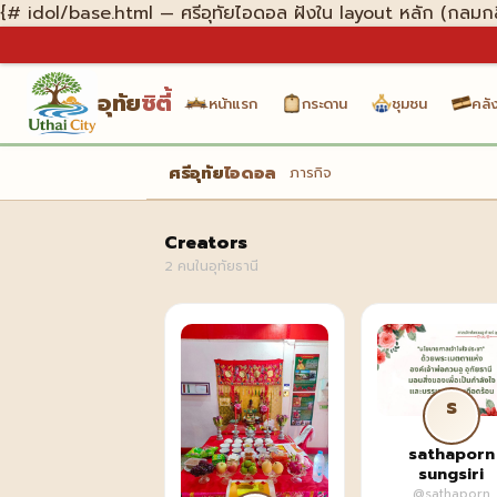
{# idol/base.html — ศรีอุทัยไอดอล ฝังใน layout หลัก (กลมกล
อุทัย
ซิตี้
หน้าแรก
กระดาน
ชุมชน
คลัง
ศรีอุทัย
ไอดอล
ภารกิจ
Creators
2 คนในอุทัยธานี
s
sathaporn
sungsiri
@sathaporn