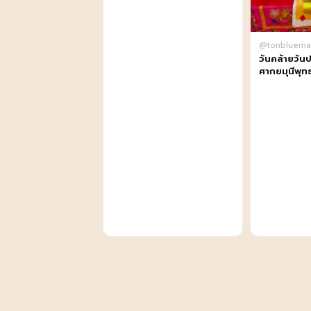
@tonbluema
วันคล้ายวันป
ศากยมุนีพุท