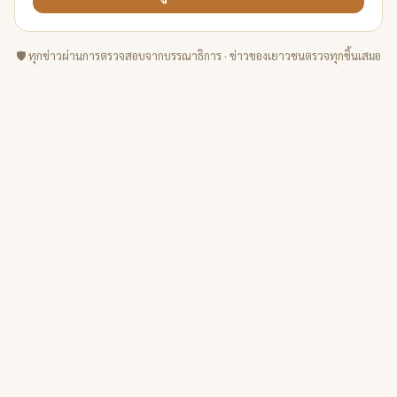
🛡️ ทุกข่าวผ่านการตรวจสอบจากบรรณาธิการ · ข่าวของเยาวชนตรวจทุกชิ้นเสมอ