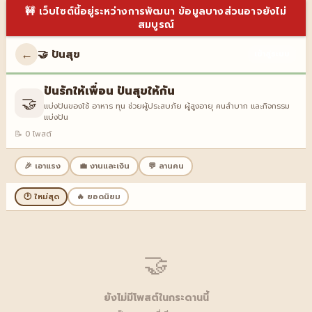
🚧 เว็บไซต์นี้อยู่ระหว่างการพัฒนา ข้อมูลบางส่วนอาจยังไม่
สมบูรณ์
←
🤝 ปันสุข
เข้าสู่ระบบ
ปันรักให้เพื่อน ปันสุขให้กัน
🤝
แบ่งปันของใช้ อาหาร ทุน ช่วยผู้ประสบภัย ผู้สูงอายุ คนลำบาก และกิจกรรม
แบ่งปัน
📝 0 โพสต์
🎉 เอาแรง
💼 งานและเงิน
💬 ลานคน
🕐 ใหม่สุด
🔥 ยอดนิยม
🤝
ยังไม่มีโพสต์ในกระดานนี้