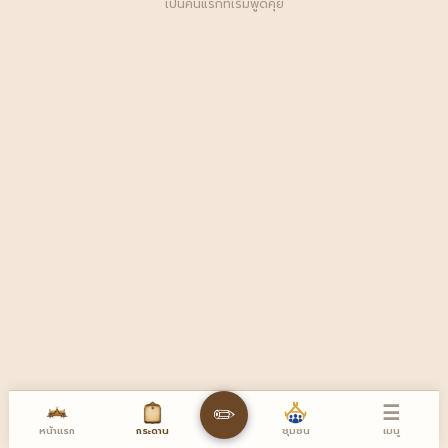
เป็นคนแรกที่เริ่มพูดคุย
☰
✏️
หน้าแรก
เมนู
กระดาน
ชุมชน