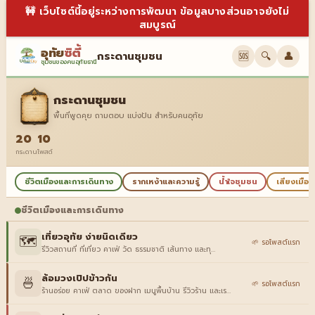
🚧 เว็บไซต์นี้อยู่ระหว่างการพัฒนา ข้อมูลบางส่วนอาจยังไม่
สมบูรณ์
อุทัย
ซิตี้
กระดานชุมชน
🆘
🔍
👤
ชุมชนของคนอุทัยธานี
กระดานชุมชน
พื้นที่พูดคุย ถามตอบ แบ่งปัน สำหรับคนอุทัย
20
10
กระดาน
โพสต์
ชีวิตเมืองและการเดินทาง
รากเหง้าและความรู้
น้ำใจชุมชน
เสียงเมือง
ชีวิตเมืองและการเดินทาง
เที่ยวอุทัย ง่ายนิดเดียว
🗺️
🌱 รอโพสต์แรก
รีวิวสถานที่ ที่เที่ยว คาเฟ่ วัด ธรรมชาติ เส้นทาง และทุ…
ล้อมวงเปิปข้าวกัน
🍜
🌱 รอโพสต์แรก
ร้านอร่อย คาเฟ่ ตลาด ของฝาก เมนูพื้นบ้าน รีวิวร้าน และเร…