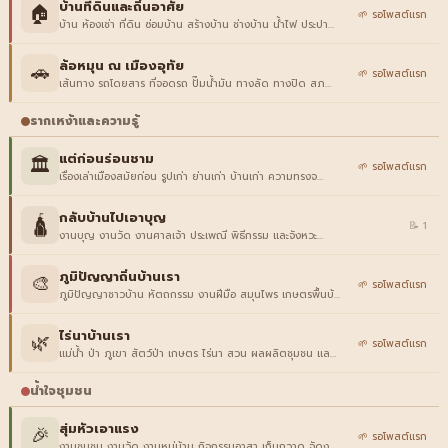
บ้านที่ดินและถิ่นอาศัย
🏠
🌱 รอโพสต์แรก
บ้าน ห้องเช่า ที่ดิน ซ่อมบ้าน สร้างบ้าน ช่างบ้าน น้ำไฟ ประปา…
ล้อหมุน ณ เมืองอุทัย
🚗
🌱 รอโพสต์แรก
เส้นทาง รถโดยสาร ที่จอดรถ ปั๊มน้ำมัน ทางลัด ทางปิด สภ…
รากเหง้าและความรู้
แต่ก่อนร่อนชาม
🏛️
🌱 รอโพสต์แรก
เรื่องเล่าเมืองสมัยก่อน รูปเก่า ย่านเก่า บ้านเก่า ความทรงจ…
กลับบ้านไปเอาบุญ
🛕
📝 1
งานบุญ งานวัด งานศาลเจ้า ประเพณี พิธีกรรม และจังหวะ…
ภูมิปัญญาถิ่นบ้านเรา
🎨
🌱 รอโพสต์แรก
ภูมิปัญญาชาวบ้าน หัตถกรรม งานฝีมือ สมุนไพร เกษตรพื้นบ้…
ไร่นาบ้านเรา
🌿
🌱 รอโพสต์แรก
แม่น้ำ ป่า ภูเขา สัตว์ป่า เกษตร ไร่นา สวน ผลผลิตชุมชน แล…
น้ำใจชุมชน
สุ่มหัวเอาแรง
🎉
🌱 รอโพสต์แรก
งานชุมชน งานวัด งานหมู่บ้าน กิจกรรมอาสา เก็บกวาด จัดง…