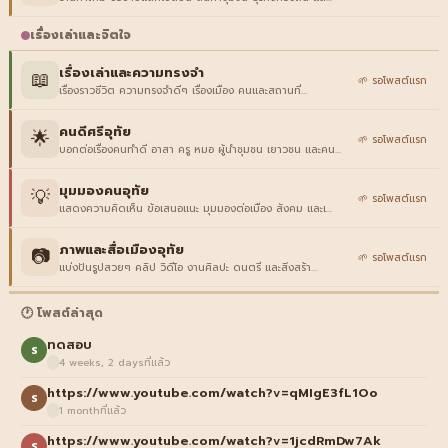
เรื่องเล่าและจิตใจ
เรื่องเล่าและความทรงจำ
📖
🌱 รอโพสต์แรก
เรื่องราวชีวิต ความทรงจำดีๆ เรื่องเมือง คนและสถานที่…
คนดีศรีอุทัย
🌟
🌱 รอโพสต์แรก
บอกต่อเรื่องคนทำดี อาสา ครู หมอ ผู้นำชุมชน เยาวชน และคน…
มุมมองคนอุทัย
💡
🌱 รอโพสต์แรก
แสดงความคิดเห็น ข้อเสนอแนะ มุมมองต่อเมือง สังคม และเ…
ภาพและสื่อเมืองอุทัย
📷
🌱 รอโพสต์แรก
แบ่งปันรูปสวยๆ คลิป วิดีโอ งานศิลปะ ดนตรี และสิ่งสร้า…
🕐 โพสต์ล่าสุด
ทดสอบ
S
4 weeks, 2 daysที่แล้ว
https://www.youtube.com/watch?v=qMIgE3fL1Oo
S
1 monthที่แล้ว
https://www.youtube.com/watch?v=1jcdRmDw7Ak
S