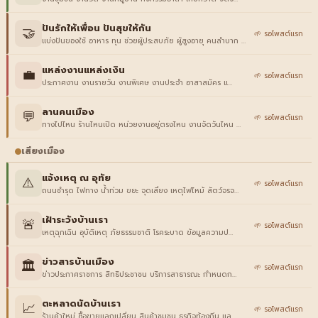
ปันรักให้เพื่อน ปันสุขให้กัน
🤝
🌱 รอโพสต์แรก
แบ่งปันของใช้ อาหาร ทุน ช่วยผู้ประสบภัย ผู้สูงอายุ คนลำบาก …
แหล่งงานแหล่งเงิน
💼
🌱 รอโพสต์แรก
ประกาศงาน งานรายวัน งานพิเศษ งานประจำ อาสาสมัคร แ…
ลานคนเมือง
💬
🌱 รอโพสต์แรก
ทางไปไหน ร้านไหนเปิด หน่วยงานอยู่ตรงไหน งานจัดวันไหน …
เสียงเมือง
แจ้งเหตุ ณ อุทัย
⚠️
🌱 รอโพสต์แรก
ถนนชำรุด ไฟทาง น้ำท่วม ขยะ จุดเสี่ยง เหตุไฟไหม้ สัตว์จรจ…
เฝ้าระวังบ้านเรา
🚨
🌱 รอโพสต์แรก
เหตุฉุกเฉิน อุบัติเหตุ ภัยธรรมชาติ โรคระบาด ข้อมูลความป…
ข่าวสารบ้านเมือง
🏛️
🌱 รอโพสต์แรก
ข่าวประกาศราชการ สิทธิประชาชน บริการสาธารณะ กำหนดก…
ตะหลาดนัดบ้านเรา
📈
🌱 รอโพสต์แรก
ร้านค้าใหม่ ซื้อขายแลกเปลี่ยน สินค้าชุมชน ธุรกิจท้องถิ่น แล…