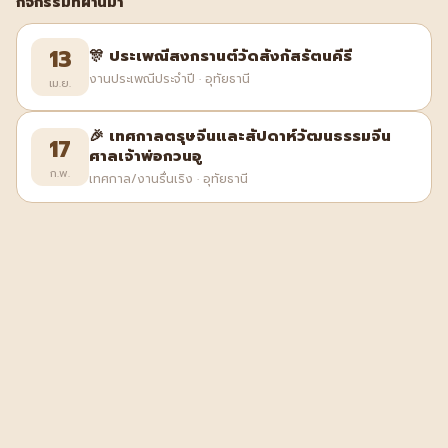
กิจกรรมที่ผ่านมา
13
🎊 ประเพณีสงกรานต์วัดสังกัสรัตนคีรี
งานประเพณีประจำปี · อุทัยธานี
เม.ย.
🎉 เทศกาลตรุษจีนและสัปดาห์วัฒนธรรมจีน
17
ศาลเจ้าพ่อกวนอู
ก.พ.
เทศกาล/งานรื่นเริง · อุทัยธานี