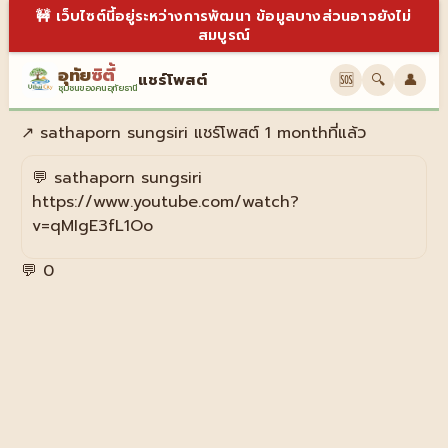
🚧 เว็บไซต์นี้อยู่ระหว่างการพัฒนา ข้อมูลบางส่วนอาจยังไม่
สมบูรณ์
อุทัย
ซิตี้
แชร์โพสต์
🆘
🔍
👤
ชุมชนของคนอุทัยธานี
↗
sathaporn sungsiri
แชร์โพสต์
1 monthที่แล้ว
💬
sathaporn sungsiri
https://www.youtube.com/watch?
v=qMIgE3fL1Oo
💬 0