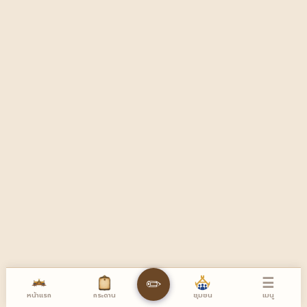
☰
✏️
หน้าแรก
เมนู
กระดาน
ชุมชน