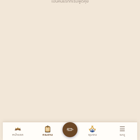
เป็นคนแรกที่เริ่มพูดคุย
☰
✏️
หน้าแรก
เมนู
กระดาน
ชุมชน