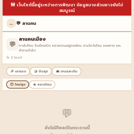
🚧 เว็บไซต์นี้อยู่ระหว่างการพัฒนา ข้อมูลบางส่วนอาจยังไม่
สมบูรณ์
←
💬 ลานคน
เข้าสู่ระบบ
ลานคนเมือง
💬
ทางไปไหน ร้านไหนเปิด หน่วยงานอยู่ตรงไหน งานจัดวันไหน ของหาย และ
คำถามทั่วไป
📝 0 โพสต์
🎉 เอาแรง
🤝 ปันสุข
💼 งานและเงิน
🕐 ใหม่สุด
🔥 ยอดนิยม
💬
ยังไม่มีโพสต์ในกระดานนี้