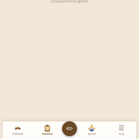
เป็นคนแรกที่เริ่มพูดคุย
☰
✏️
หน้าแรก
เมนู
กระดาน
ชุมชน