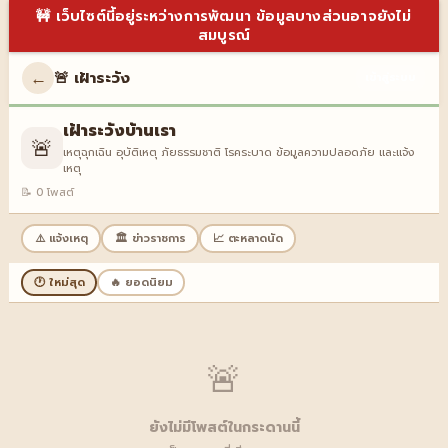
🚧 เว็บไซต์นี้อยู่ระหว่างการพัฒนา ข้อมูลบางส่วนอาจยังไม่
สมบูรณ์
←
🚨 เฝ้าระวัง
เข้าสู่ระบบ
เฝ้าระวังบ้านเรา
🚨
เหตุฉุกเฉิน อุบัติเหตุ ภัยธรรมชาติ โรคระบาด ข้อมูลความปลอดภัย และแจ้ง
เหตุ
📝 0 โพสต์
⚠️ แจ้งเหตุ
🏛️ ข่าวราชการ
📈 ตะหลาดนัด
🕐 ใหม่สุด
🔥 ยอดนิยม
🚨
ยังไม่มีโพสต์ในกระดานนี้