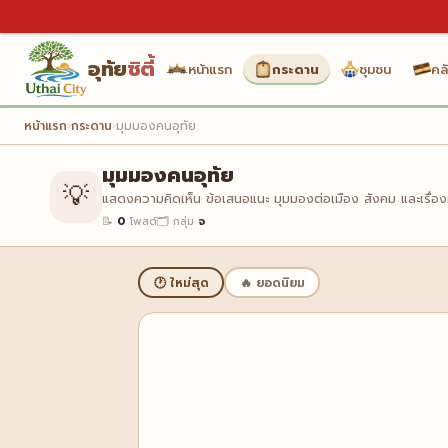
อุทัย
ซิตี้
หน้าแรก
กระดาน
ชุมชน
คลั
หน้าแรก
›
กระดาน
›
มุมมองคนอุทัย
มุมมองคนอุทัย
💡
แสดงความคิดเห็น ข้อเสนอแนะ มุมมองต่อเมือง สังคม และเรื่องที่
📝
0
โพสต์
🗂️ กลุ่ม
จ
🕐 ใหม่สุด
🔥 ยอดนิยม