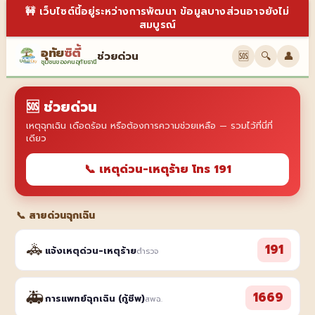
🚧 เว็บไซต์นี้อยู่ระหว่างการพัฒนา ข้อมูลบางส่วนอาจยังไม่
สมบูรณ์
อุทัย
ซิตี้
ช่วยด่วน
🆘
🔍
👤
ชุมชนของคนอุทัยธานี
🆘 ช่วยด่วน
เหตุฉุกเฉิน เดือดร้อน หรือต้องการความช่วยเหลือ — รวมไว้ที่นี่ที่
เดียว
📞 เหตุด่วน-เหตุร้าย โทร 191
📞 สายด่วนฉุกเฉิน
🚓
191
แจ้งเหตุด่วน-เหตุร้าย
ตำรวจ
🚑
1669
การแพทย์ฉุกเฉิน (กู้ชีพ)
สพฉ.