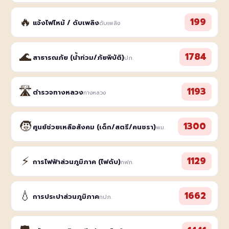
🔥
199
แจ้งไฟไหม้ / ดับเพลิง
ดับเพลิง
🌊
1784
สาธารณภัย (น้ำท่วม/ภัยพิบัติ)
ปภ.
🛣️
1193
ตำรวจทางหลวง
ทางหลวง
🧒
1300
ศูนย์ช่วยเหลือสังคม (เด็ก/สตรี/คนชรา)
พม.
⚡
1129
การไฟฟ้าส่วนภูมิภาค (ไฟดับ)
กฟภ.
💧
1662
การประปาส่วนภูมิภาค
กปภ.