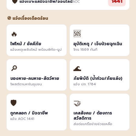
🛡️
1441
แจ้งเบาะแสมิจฉาชีพ/ออนไลน์
AOC
🧭 แจ้งเรื่องเดือดร้อน
🔥
🆘
ไฟไหม้ / อัคคีภัย
อุบัติเหตุ / เจ็บป่วยฉุกเฉิน
แจ้งเหตุเพลิงไหม้ พร้อมพิกัด-รูป
โทร 1669 ทันที
🔎
🌊
ของหาย-คนหาย-สัตว์หาย
ภัยพิบัติ (น้ำท่วม/ภัยแล้ง)
โพสต์ตามหาในชุมชน
แจ้ง ปภ. 1784
🛡️
🤝
ถูกหลอก / มิจฉาชีพ
เคสสังคม / ต้องการ
สวัสดิการ
แจ้ง AOC 1441
ส่งต่อเครือข่ายช่วยเหลือ