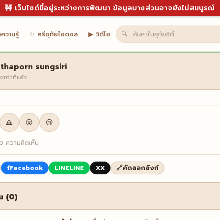
🚧 เว็บไซต์นี้อยู่ระหว่างการพัฒนา ข้อมูลบางส่วนอาจยังไม่สมบูรณ์
ความรู้
✨ ศรีอุทัยไอดอล
▶ วิดีโอ
🔍
thaporn sungsiri
onthที่แล้ว
🙏
😮
😢
0 ความคิดเห็น
f
Facebook
LINE
LINE
X
X
🔗
คัดลอกลิงก์
น (0)