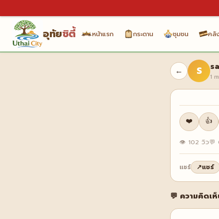
อุทัย
ซิตี้
หน้าแรก
กระดาน
ชุมชน
คลัง
sa
S
←
1 m
❤️
👍
👁 102 วิว
💬 
↗
แชร์
แชร์
💬 ความคิดเห็