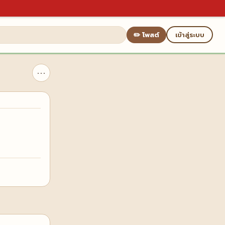
✏️ โพสต์
เข้าสู่ระบบ
⋯