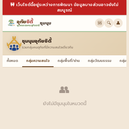
🚧 เว็บไซต์นี้อยู่ระหว่างการพัฒนา ข้อมูลบางส่วนอาจยังไม่
สมบูรณ์
อุทัย
ซิตี้
ชุมนุม
🆘
🔍
👤
ชุมชนของคนอุทัยธานี
ชุมนุมอุทัยซิตี้
รวมกลุ่มคนอุทัยที่มีความสนใจเดียวกัน
ทั้งหมด
กลุ่มความสนใจ
กลุ่มพื้นที่/ย่าน
กลุ่มวัฒนธรรม
กลุ่ม
👥
ยังไม่มีชุมนุมในหมวดนี้