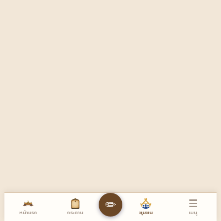
☰
✏️
หน้าแรก
เมนู
กระดาน
ชุมชน