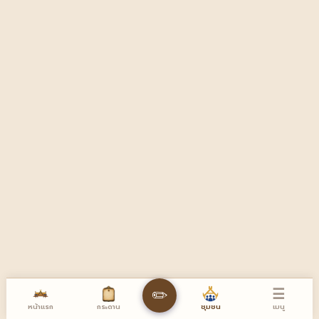
☰
✏️
หน้าแรก
เมนู
กระดาน
ชุมชน