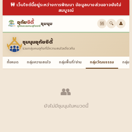
🚧 เว็บไซต์นี้อยู่ระหว่างการพัฒนา ข้อมูลบางส่วนอาจยังไม่
สมบูรณ์
อุทัย
ซิตี้
ชุมนุม
🆘
🔍
👤
ชุมชนของคนอุทัยธานี
ชุมนุมอุทัยซิตี้
รวมกลุ่มคนอุทัยที่มีความสนใจเดียวกัน
ทั้งหมด
กลุ่มความสนใจ
กลุ่มพื้นที่/ย่าน
กลุ่มวัฒนธรรม
กลุ่ม
👥
ยังไม่มีชุมนุมในหมวดนี้