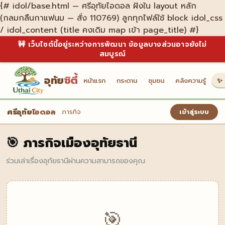
{# idol/base.html — ศรีอุทัยไอดอล ฝังใน layout หลัก
(กลมกลืนกาแฟนม — สั่ง 110769) ลูกทุกไฟล์ใช้ block idol_css
/ idol_content (title คงเดิม map เข้า page_title) #}
🚧 เว็บไซต์นี้อยู่ระหว่างการพัฒนา ข้อมูลบางส่วนอาจยังไม่
สมบูรณ์
อุทัย
ซิตี้
หน้าแรก
กระดาน
ชุมชน
คลังความรู้
✨ 
ศรีอุทัย
ไอดอล
เข้าสู่ระบบ
ภารกิจ
🎯 ภารกิจเมืองอุทัยธานี
ร่วมเล่าเรื่องอุทัยธานีผ่านความสามารถของคุณ
🎯