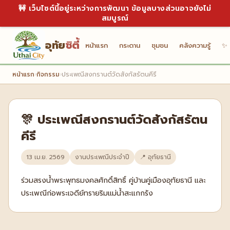
🚧 เว็บไซต์นี้อยู่ระหว่างการพัฒนา ข้อมูลบางส่วนอาจยังไม่
สมบูรณ์
อุทัย
ซิตี้
หน้าแรก
กระดาน
ชุมชน
คลังความรู้
✨ 
หน้าแรก
›
กิจกรรม
›
ประเพณีสงกรานต์วัดสังกัสรัตนคีรี
🎊 ประเพณีสงกรานต์วัดสังกัสรัตน
คีรี
13 เม.ย. 2569
งานประเพณีประจำปี
📍 อุทัยธานี
ร่วมสรงน้ำพระพุทธมงคลศักดิ์สิทธิ์ คู่บ้านคู่เมืองอุทัยธานี และ
ประเพณีก่อพระเจดีย์ทรายริมแม่น้ำสะแกกรัง