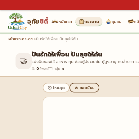
อุทัย
ซิตี้
หน้าแรก
กระดาน
ชุมชน
คลั
หน้าแรก
›
กระดาน
›
ปันรักให้เพื่อน ปันสุขให้กัน
ปันรักให้เพื่อน ปันสุขให้กัน
🤝
แบ่งปันของใช้ อาหาร ทุน ช่วยผู้ประสบภัย ผู้สูงอายุ คนลำบาก 
📝
0
โพสต์
🗂️ กลุ่ม
ค
🕐 ใหม่สุด
🔥 ยอดนิยม