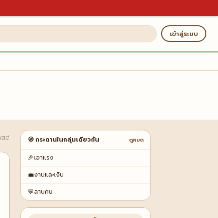
เข้าสู่ระบบ
พสต์
🧭 กระดานในกลุ่มเดียวกัน
ดูหมด
🎉
เอาแรง
💼
งานและเงิน
💬
ลานคน