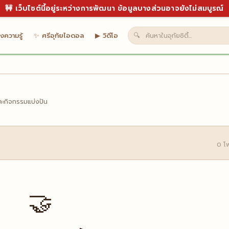
🚧 เว็บไซต์นี้อยู่ระหว่างการพัฒนา ข้อมูลบางส่วนอาจยังไม่สมบูรณ์
งความรู้
✨ ศรีอุทัยไอดอล
▶ วิดีโอ
🔍
และกิจกรรมแบ่งปัน
0 โ
🤝