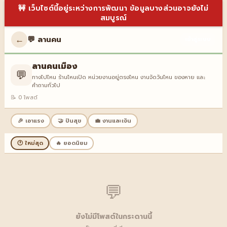
🚧 เว็บไซต์นี้อยู่ระหว่างการพัฒนา ข้อมูลบางส่วนอาจยังไม่
สมบูรณ์
←
💬 ลานคน
เข้าสู่ระบบ
ลานคนเมือง
💬
ทางไปไหน ร้านไหนเปิด หน่วยงานอยู่ตรงไหน งานจัดวันไหน ของหาย และ
คำถามทั่วไป
📝 0 โพสต์
🎉 เอาแรง
🤝 ปันสุข
💼 งานและเงิน
🕐 ใหม่สุด
🔥 ยอดนิยม
💬
ยังไม่มีโพสต์ในกระดานนี้