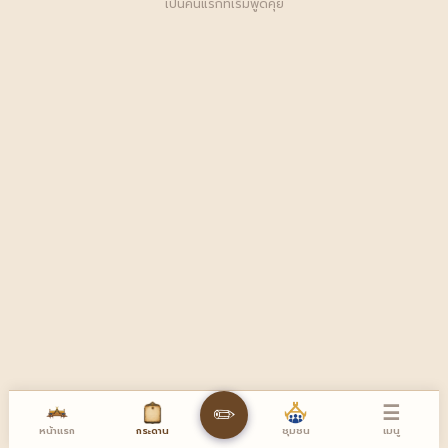
เป็นคนแรกที่เริ่มพูดคุย
☰
✏️
หน้าแรก
เมนู
กระดาน
ชุมชน