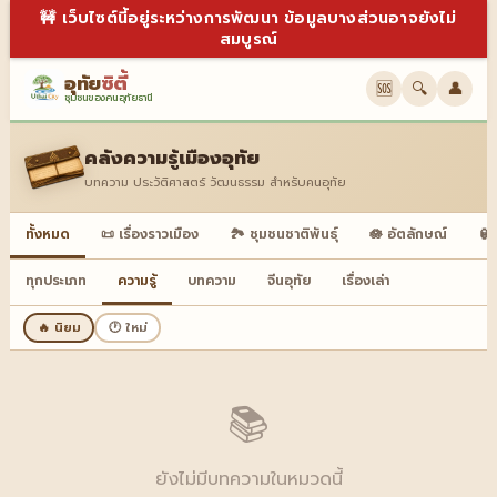
🚧 เว็บไซต์นี้อยู่ระหว่างการพัฒนา ข้อมูลบางส่วนอาจยังไม่
สมบูรณ์
อุทัย
ซิตี้
🆘
🔍
👤
ชุมชนของคนอุทัยธานี
คลังความรู้เมืองอุทัย
บทความ ประวัติศาสตร์ วัฒนธรรม สำหรับคนอุทัย
ทั้งหมด
📜 เรื่องราวเมือง
🏞️ ชุมชนชาติพันธุ์
🪷 อัตลักษณ์
🏮
ทุกประเภท
ความรู้
บทความ
จีนอุทัย
เรื่องเล่า
🔥 นิยม
🕐 ใหม่
📚
ยังไม่มีบทความในหมวดนี้