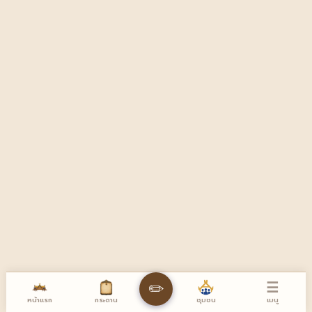
☰
✏️
หน้าแรก
เมนู
กระดาน
ชุมชน