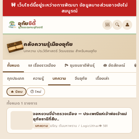
🚧 เว็บไซต์นี้อยู่ระหว่างการพัฒนา ข้อมูลบางส่วนอาจยังไม่
สมบูรณ์
อุทัย
ซิตี้
🆘
🔍
👤
ชุมชนของคนอุทัยธานี
คลังความรู้เมืองอุทัย
บทความ ประวัติศาสตร์ วัฒนธรรม สำหรับคนอุทัย
ทั้งหมด
📜 เรื่องราวเมือง
🏞️ ชุมชนชาติพันธุ์
🪷 อัตลักษณ์
🏮
ทุกประเภท
ความรู้
บทความ
จีนอุทัย
เรื่องเล่า
🔥 นิยม
🕐 ใหม่
ทั้งหมด 1 รายการ
จอหงวนขี่ม้าตรวจเมือง — ประเพณีแห่เจ้าพ่อเจ้าแม่
อุทัยธานีที่สืบ…
บทความ
เจริญ ตันมหาพราน / LogicUthai
👁 581