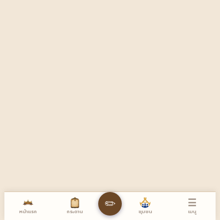
☰
✏️
หน้าแรก
เมนู
กระดาน
ชุมชน