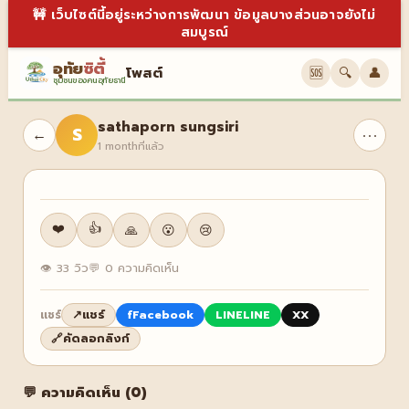
🚧 เว็บไซต์นี้อยู่ระหว่างการพัฒนา ข้อมูลบางส่วนอาจยังไม่
สมบูรณ์
อุทัย
ซิตี้
โพสต์
🆘
🔍
👤
ชุมชนของคนอุทัยธานี
sathaporn sungsiri
S
⋯
←
1 monthที่แล้ว
❤️
👍
🙏
😮
😢
👁 33 วิว
💬 0 ความคิดเห็น
↗
แชร์
f
Facebook
LINE
LINE
X
X
แชร์
🔗
คัดลอกลิงก์
💬 ความคิดเห็น (0)