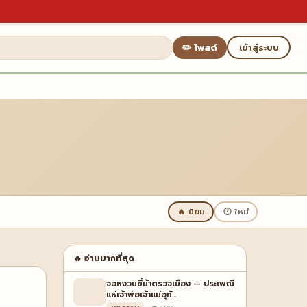
✏️ โพสต์
เข้าสู่ระบบ
🔥 นิยม
🕐 ใหม่
🔥 อ่านมากที่สุด
จอหงวนขี่ม้าตรวจเมือง — ประเพณี
แห่เจ้าพ่อเจ้าแม่อุทั…