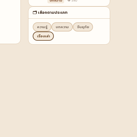
บทความ
· 👁 590
🗂️ เลือกตามประเภท
ความรู้
บทความ
จีนอุทัย
เรื่องเล่า