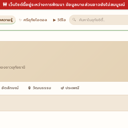
🚧 เว็บไซต์นี้อยู่ระหว่างการพัฒนา ข้อมูลบางส่วนอาจยังไม่สมบูรณ์
งความรู้
✨ ศรีอุทัยไอดอล
▶ วิดีโอ
🔍
ของชาวอุทัยธานี
 อัตลักษณ์
🏮 วัฒนธรรม
🪔 ประเพณี