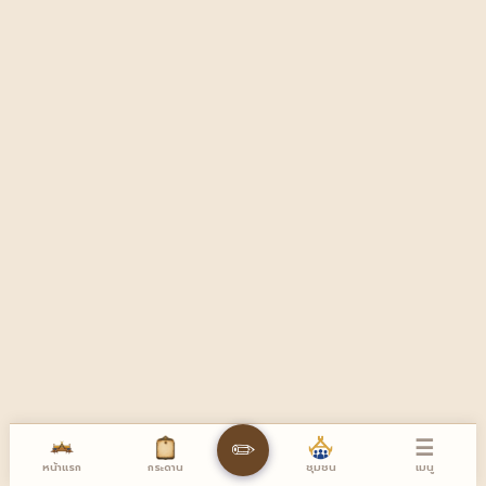
☰
✏️
หน้าแรก
เมนู
กระดาน
ชุมชน