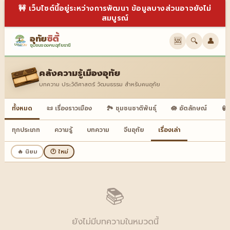
🚧 เว็บไซต์นี้อยู่ระหว่างการพัฒนา ข้อมูลบางส่วนอาจยังไม่
สมบูรณ์
อุทัย
ซิตี้
🆘
🔍
👤
ชุมชนของคนอุทัยธานี
คลังความรู้เมืองอุทัย
บทความ ประวัติศาสตร์ วัฒนธรรม สำหรับคนอุทัย
ทั้งหมด
📜 เรื่องราวเมือง
🏞️ ชุมชนชาติพันธุ์
🪷 อัตลักษณ์
🏮
ทุกประเภท
ความรู้
บทความ
จีนอุทัย
เรื่องเล่า
🔥 นิยม
🕐 ใหม่
📚
ยังไม่มีบทความในหมวดนี้