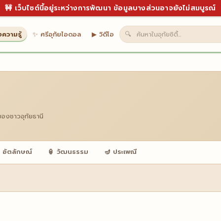
🚧 เว็บไซต์นี้อยู่ระหว่างการพัฒนา ข้อมูลบางส่วนอาจยังไม่สมบูรณ์
งความรู้
✨ ศรีอุทัยไอดอล
▶ วิดีโอ
🔍
ของชาวอุทัยธานี
 อัตลักษณ์
🏮 วัฒนธรรม
🪔 ประเพณี