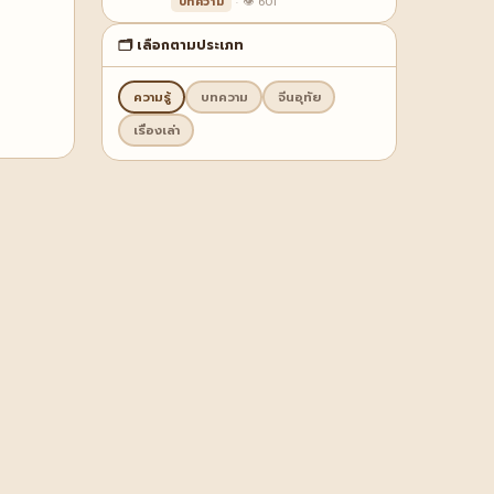
บทความ
· 👁 601
🗂️ เลือกตามประเภท
ความรู้
บทความ
จีนอุทัย
เรื่องเล่า