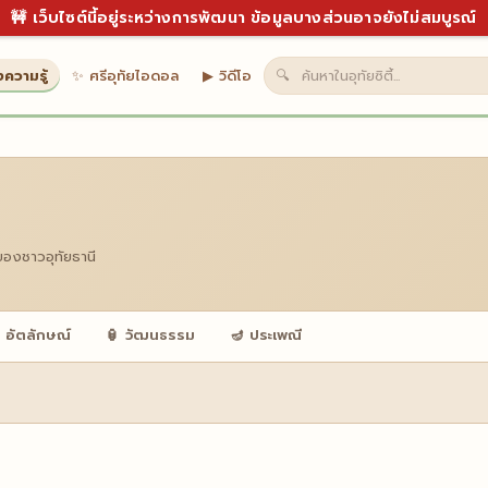
🚧 เว็บไซต์นี้อยู่ระหว่างการพัฒนา ข้อมูลบางส่วนอาจยังไม่สมบูรณ์
งความรู้
✨ ศรีอุทัยไอดอล
▶ วิดีโอ
🔍
ของชาวอุทัยธานี
 อัตลักษณ์
🏮 วัฒนธรรม
🪔 ประเพณี