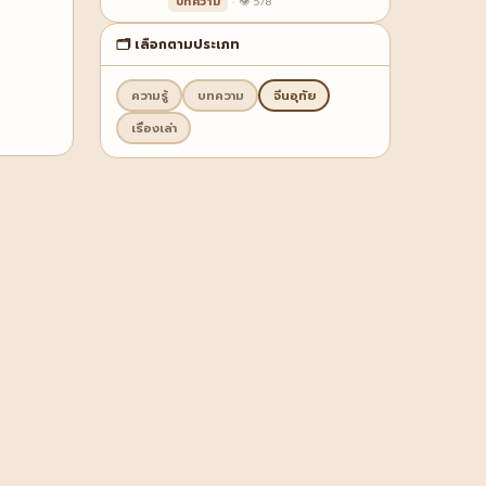
บทความ
· 👁 578
🗂️ เลือกตามประเภท
ความรู้
บทความ
จีนอุทัย
เรื่องเล่า