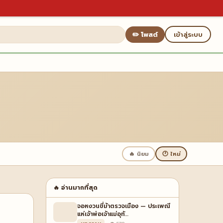
✏️ โพสต์
เข้าสู่ระบบ
🔥 นิยม
🕐 ใหม่
🔥 อ่านมากที่สุด
จอหงวนขี่ม้าตรวจเมือง — ประเพณี
แห่เจ้าพ่อเจ้าแม่อุทั…