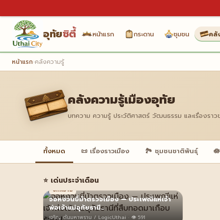
อุทัย
ซิตี้
หน้าแรก
กระดาน
ชุมชน
คลั
หน้าแรก
›
คลังความรู้
คลังความรู้เมืองอุทัย
บทความ ความรู้ ประวัติศาสตร์ วัฒนธรรม และเรื่องราว
ทั้งหมด
📜 เรื่องราวเมือง
🏞️ ชุมชนชาติพันธุ์
🪷
⭐ เด่นประจำเดือน
บทความ
จอหงวนขี่ม้าตรวจเมือง — ประเพณีแห่เจ้า
พ่อเจ้าแม่อุทัยธานี…
เจริญ ตันมหาพราน / LogicUthai · 👁 591