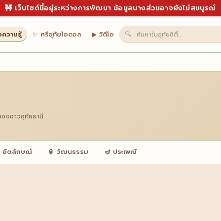
🚧 เว็บไซต์นี้อยู่ระหว่างการพัฒนา ข้อมูลบางส่วนอาจยังไม่สมบูรณ์
งความรู้
✨ ศรีอุทัยไอดอล
▶ วิดีโอ
🔍
ของชาวอุทัยธานี
 อัตลักษณ์
🏮 วัฒนธรรม
🪔 ประเพณี