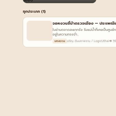
ทุกประเภท (1)
จอหงวนขี่ม้าตรวจเมือง — ประเพณีแห่เ
ในย่านตลาดสะแกกรัง ริมแม่น้ำที่เคยเป็นศูน
อยู่ในความทรงจำ...
เจริญ ตันมหาพราน / LogicUthai
👁 59
บทความ