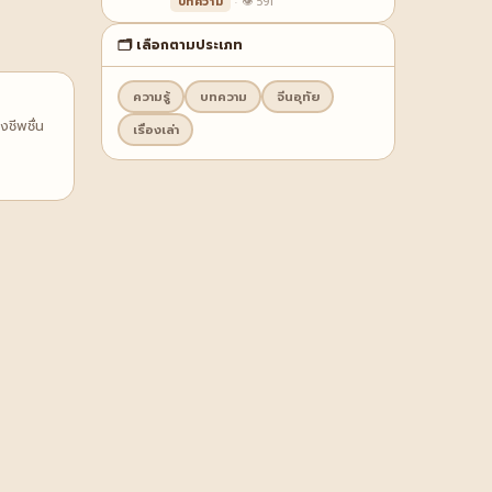
บทความ
· 👁 591
🗂️ เลือกตามประเภท
ความรู้
บทความ
จีนอุทัย
ชีพชื่น
เรื่องเล่า