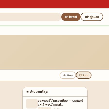
✏️ โพสต์
เข้าสู่ระบบ
🔥 นิยม
🕐 ใหม่
🔥 อ่านมากที่สุด
จอหงวนขี่ม้าตรวจเมือง — ประเพณี
แห่เจ้าพ่อเจ้าแม่อุทั…