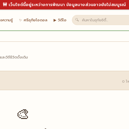
🚧 เว็บไซต์นี้อยู่ระหว่างการพัฒนา ข้อมูลบางส่วนอาจยังไม่สมบูรณ์
งความรู้
✨ ศรีอุทัยไอดอล
▶ วิดีโอ
🔍
วิถีชีวิตดั้งเดิม
0 โ
🎨