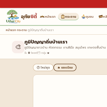
อุทัย
ซิตี้
หน้าแรก
กระดาน
ชุมชน
คลั
หน้าแรก
›
กระดาน
›
ภูมิปัญญาถิ่นบ้านเรา
ภูมิปัญญาถิ่นบ้านเรา
🎨
ภูมิปัญญาชาวบ้าน หัตถกรรม งานฝีมือ สมุนไพร เกษตรพื้นบ้าน และ
📝
0
โพสต์
🗂️ กลุ่ม
ข
🕐 ใหม่สุด
🔥 ยอดนิยม