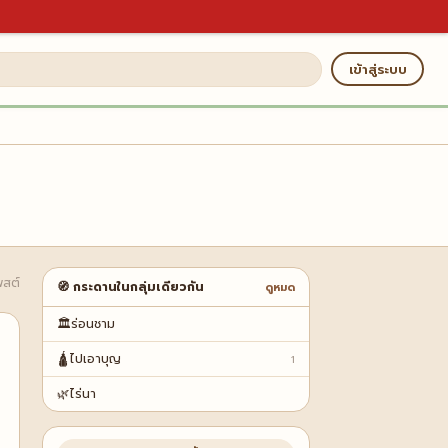
เข้าสู่ระบบ
พสต์
🧭 กระดานในกลุ่มเดียวกัน
ดูหมด
🏛️
ร่อนชาม
🛕
ไปเอาบุญ
1
🌿
ไร่นา