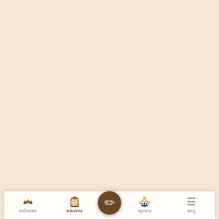
☰
✏️
หน้าแรก
เมนู
กระดาน
ชุมชน