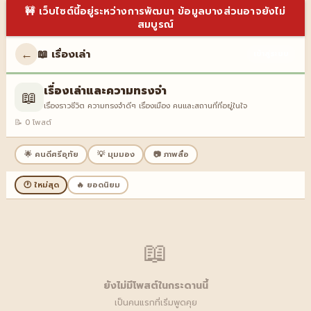
🚧 เว็บไซต์นี้อยู่ระหว่างการพัฒนา ข้อมูลบางส่วนอาจยังไม่
สมบูรณ์
←
📖 เรื่องเล่า
เข้าสู่ระบบ
เรื่องเล่าและความทรงจำ
📖
เรื่องราวชีวิต ความทรงจำดีๆ เรื่องเมือง คนและสถานที่ที่อยู่ในใจ
📝 0 โพสต์
🌟 คนดีศรีอุทัย
💡 มุมมอง
📷 ภาพสื่อ
🕐 ใหม่สุด
🔥 ยอดนิยม
📖
ยังไม่มีโพสต์ในกระดานนี้
เป็นคนแรกที่เริ่มพูดคุย