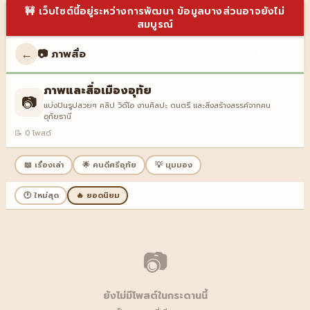
🚧 เว็บไซต์นี้อยู่ระหว่างการพัฒนา ข้อมูลบางส่วนอาจยังไม่
สมบูรณ์
←
📷 ภาพสื่อ
เข้าสู่ระบบ
ภาพและสื่อเมืองอุทัย
📷
แบ่งปันรูปสวยๆ คลิป วิดีโอ งานศิลปะ ดนตรี และสิ่งสร้างสรรค์จากคน
อุทัยธานี
📝 0 โพสต์
📖 เรื่องเล่า
🌟 คนดีศรีอุทัย
💡 มุมมอง
🕐 ใหม่สุด
🔥 ยอดนิยม
📷
ยังไม่มีโพสต์ในกระดานนี้