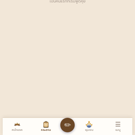
เป็นคนแรกที่เริ่มพูดคุย
☰
✏️
หน้าแรก
เมนู
กระดาน
ชุมชน