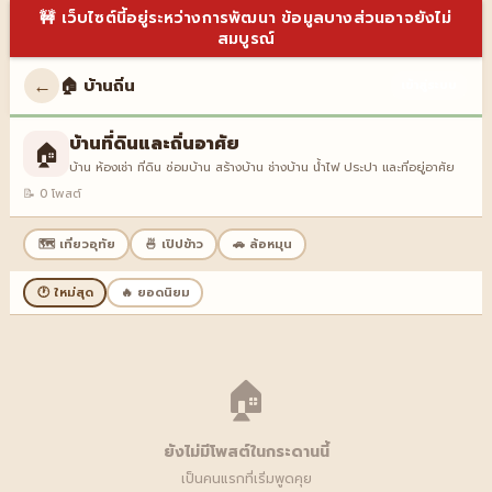
🚧 เว็บไซต์นี้อยู่ระหว่างการพัฒนา ข้อมูลบางส่วนอาจยังไม่
สมบูรณ์
←
🏠 บ้านถิ่น
เข้าสู่ระบบ
บ้านที่ดินและถิ่นอาศัย
🏠
บ้าน ห้องเช่า ที่ดิน ซ่อมบ้าน สร้างบ้าน ช่างบ้าน น้ำไฟ ประปา และที่อยู่อาศัย
📝 0 โพสต์
🗺️ เที่ยวอุทัย
🍜 เปิปข้าว
🚗 ล้อหมุน
🕐 ใหม่สุด
🔥 ยอดนิยม
🏠
ยังไม่มีโพสต์ในกระดานนี้
เป็นคนแรกที่เริ่มพูดคุย