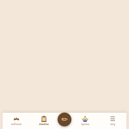
☰
✏️
หน้าแรก
เมนู
กระดาน
ชุมชน