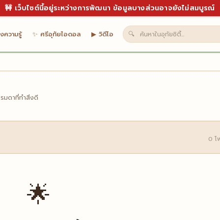
🚧 เว็บไซต์นี้อยู่ระหว่างการพัฒนา ข้อมูลบางส่วนอาจยังไม่สมบูรณ์
งความรู้
✨ ศรีอุทัยไอดอล
▶ วิดีโอ
🔍
มดาที่ทำสิ่งดี
0 โ
🌟