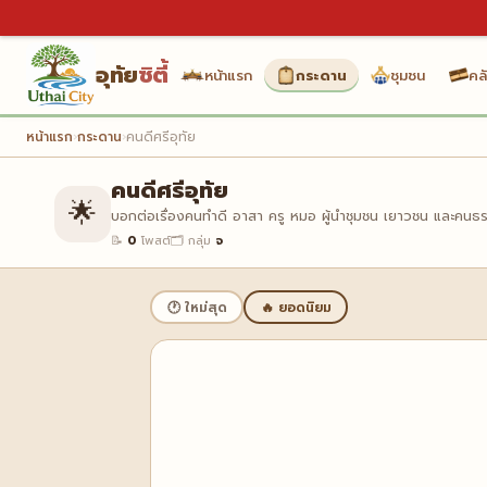
อุทัย
ซิตี้
หน้าแรก
กระดาน
ชุมชน
คลั
หน้าแรก
›
กระดาน
›
คนดีศรีอุทัย
คนดีศรีอุทัย
🌟
บอกต่อเรื่องคนทำดี อาสา ครู หมอ ผู้นำชุมชน เยาวชน และคนธรร
📝
0
โพสต์
🗂️ กลุ่ม
จ
🕐 ใหม่สุด
🔥 ยอดนิยม