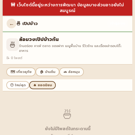
🚧 เว็บไซต์นี้อยู่ระหว่างการพัฒนา ข้อมูลบางส่วนอาจยังไม่
สมบูรณ์
←
🍜 เปิปข้าว
เข้าสู่ระบบ
ล้อมวงเปิปข้าวกัน
🍜
ร้านอร่อย คาเฟ่ ตลาด ของฝาก เมนูพื้นบ้าน รีวิวร้าน และเรื่องเล่ารอบโต๊ะ
อาหาร
📝 0 โพสต์
🗺️ เที่ยวอุทัย
🏠 บ้านถิ่น
🚗 ล้อหมุน
🕐 ใหม่สุด
🔥 ยอดนิยม
🍜
ยังไม่มีโพสต์ในกระดานนี้