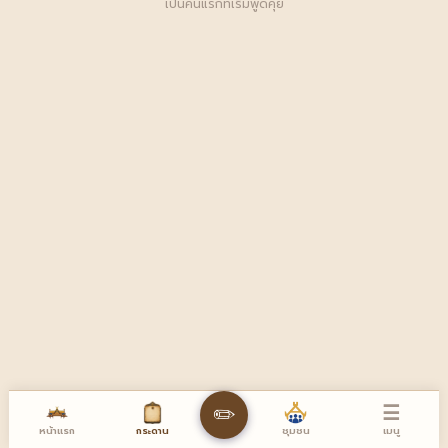
เป็นคนแรกที่เริ่มพูดคุย
☰
✏️
หน้าแรก
เมนู
กระดาน
ชุมชน