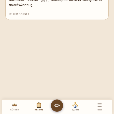
ของเจ้าพ่อกวนอู
💬 0
👁 163
❤️ 1
☰
✏️
หน้าแรก
เมนู
กระดาน
ชุมชน