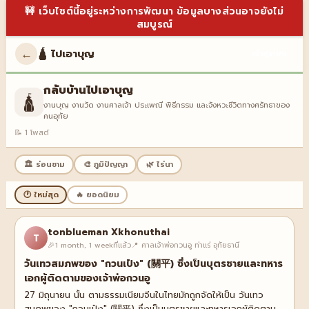
🚧 เว็บไซต์นี้อยู่ระหว่างการพัฒนา ข้อมูลบางส่วนอาจยังไม่
สมบูรณ์
←
🛕 ไปเอาบุญ
เข้าสู่ระบบ
กลับบ้านไปเอาบุญ
🛕
งานบุญ งานวัด งานศาลเจ้า ประเพณี พิธีกรรม และจังหวะชีวิตทางศรัทธาของ
คนอุทัย
📝 1 โพสต์
🏛️ ร่อนชาม
🎨 ภูมิปัญญา
🌿 ไร่นา
🕐 ใหม่สุด
🔥 ยอดนิยม
tonblueman Xkhonuthai
T
🎉
1 month, 1 weekที่แล้ว
📍 ศาลเจ้าพ่อกวนอู ท่าแร่ อุทัยธานี
วันเทวสมภพของ "กวนเป๋ง" (關平) ซึ่งเป็นบุตรชายและทหาร
เอกผู้ติดตามของเจ้าพ่อกวนอู
27 มิถุนายน นั้น ตามธรรมเนียมจีนในไทยมักถูกจัดให้เป็น วันเทว
สมภพของ "กวนเป๋ง" (關平) ซึ่งเป็นบุตรชายและทหารเอกผู้ติดตาม