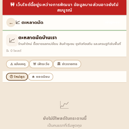
🚧 เว็บไซต์นี้อยู่ระหว่างการพัฒนา ข้อมูลบางส่วนอาจยังไม่
สมบูรณ์
←
📈 ตะหลาดนัด
เข้าสู่ระบบ
ตะหลาดนัดบ้านเรา
📈
ร้านค้าใหม่ ซื้อขายแลกเปลี่ยน สินค้าชุมชน ธุรกิจท้องถิ่น และเศรษฐกิจในพื้นที่
📝 0 โพสต์
⚠️ แจ้งเหตุ
🚨 เฝ้าระวัง
🏛️ ข่าวราชการ
🕐 ใหม่สุด
🔥 ยอดนิยม
📈
ยังไม่มีโพสต์ในกระดานนี้
เป็นคนแรกที่เริ่มพูดคุย