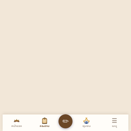
☰
✏️
หน้าแรก
เมนู
กระดาน
ชุมชน